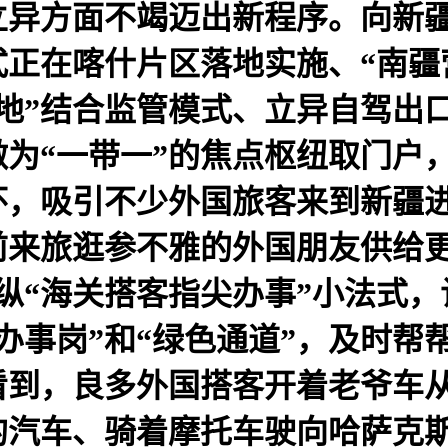
异方面不竭迈出新程序。向新疆
式正在喀什片区落地实施、“南疆
地”结合监管模式、立异自驾出
为“一带一”的焦点枢纽取门户
，吸引不少外国旅客来到新疆进
前来旅逛参不雅的外国朋友供给更
纵“海关搭客指尖办事”小法式
询办事岗”和“绿色通道”，及时
看到，良多外国搭客开着老爷车
的汽车、骑着摩托车驶向哈萨克