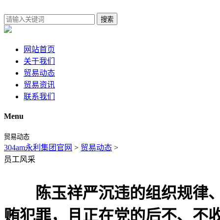
搜索
网站首页
关于我们
贸易动态
贸易资讯
联系我们
Menu
贸易动态
304am永利集团官网
>
贸易动态
>
员工风采
陈玉祥严沉违的组织规律、清
贿犯罪，且正在党的后不、不