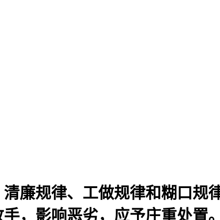
廉规律、工做规律和糊口规律
收手，影响恶劣，应予庄重处置