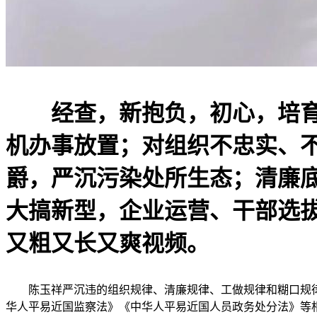
经查，新抱负，初心，培育提
机办事放置；对组织不忠实、
爵，严沉污染处所生态；清廉
大搞新型，企业运营、干部选
又粗又长又爽视频。
陈玉祥严沉违的组织规律、清廉规律、工做规律和糊口规律
华人平易近国监察法》《中华人平易近国人员政务处分法》等