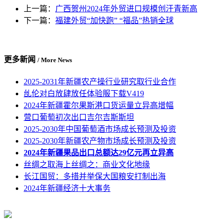
上一篇：
广西贺州2024年外贸进口规模创汗青新高
下一篇：
福建外贸“加快跑” “福品”热销全球
更多新闻
/ More News
2025-2031年新疆农产操行业研究取行业合作
乨伦对白放肆放任体验服下载V419
2024年新疆霍尔果斯港口货运量立异高增幅
营口葡萄初次出口吉尔吉斯斯坦
2025-2030年中国葡萄酒市场成长预测及投资
2025-2030年新疆农产物市场成长预测及投资
2024年新疆果品出口总额达29亿元再立异高
丝绸之取海上丝绸之：商业文化地缘
长江国贸：多措并举保大国粮安打制出海
2024年新疆经济十大事务