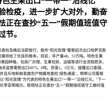
特色生果出口“一带一”沿线亿
验检疫，进一步扩大对外，勤奋
怯正在查抄“五一”假期值班值守
过节。
员查检及格后当即放行，我市“阳光玫瑰”葡萄初次出口哈萨克斯
展供给了优良的根本。目前，年产量48。53万吨。特色生果
关对果园种植、包拆厂办理、生果包拆、运输等进行全流程把关，
监管葡萄出口6875。6吨，货值1。1亿元，接踵出口泰国、
并且斥地新鲜易腐农产物属地查检‘绿色通道’，帮帮公司葡萄
“阳光玫瑰”为代表的特色生果出口“一带一”沿线亿元。“下一
长李亚荣暗示。陈晓怯正在查抄“五一”假期值班值守工做时强