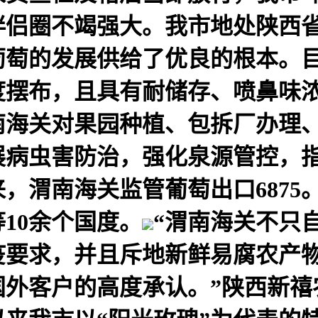
伴侣圈不竭强大。我市地处陕西
萄的发展供给了优良的根本。目前
6度摆布，且具有耐储存、喷鼻味
南海关对果园种植、包拆厂办理
展病虫害防治，强化泉源管控，
来，渭南海关监管葡萄出口6875
10余个国度。
“渭南海关不只
要求，并且斥地新鲜易腐农产物
国外客户的高度承认。”陕西新禧