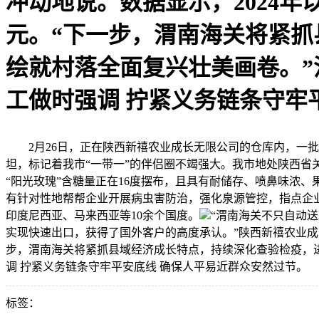
冲动地说。数据显示，2024年
元。“下一步，渭南海关将紧
绘就村落全面复兴壮美画卷。”
工做时强调 拧紧义务链条守牢
2月26日，正在陕西新禧农业成长无限公司的仓库内，一批沉
坦，标记着我市“一带一”的伴侣圈不竭强大。我市地处陕西省
“阳光玫瑰”含糖量正在16度摆布，且具有耐储存、喷鼻味浓
有针对性地帮帮企业开展病虫害防治，强化泉源管控，指点企业完
印度尼西亚、马来西亚等10余个国度。
“渭南海关不只自动
实现快速出口，获得了国外客户的高度承认。”陕西新禧农业成长
步，渭南海关将紧抓县域经济成长特点，持续深化查验检疫，进
调 拧紧义务链条守牢平安底线 确保人平易近群众安然过节。
标签：